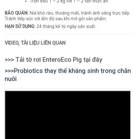
Trộn đều 1 – 2 kg với 1 – 2 tấn thức ăn.
BẢO QUẢN:
Nơi khô ráo, thoáng mát, tránh ánh sáng trực tiếp.
Tránh tiếp xúc với ẩm độ sau khi mở gói sản phẩm.
HẠN SỬ DỤNG:
24 tháng kể từ ngày sản xuất.
VIDEO, TÀI LIỆU LIÊN QUAN
>>> Tải tờ rơi EnteroEco Pig tại đây
>>>Probiotics thay thế kháng sinh trong chăn
nuôi