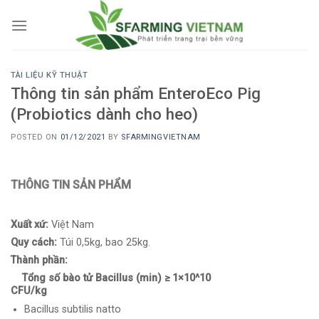
Skip
to
content
TÀI LIỆU KỸ THUẬT
Thông tin sản phẩm EnteroEco Pig
(Probiotics dành cho heo)
POSTED ON
01/12/2021
BY
SFARMINGVIETNAM
THÔNG TIN SẢN PHẨM
Xuất xứ:
Việt Nam
Quy cách:
Túi 0,5kg, bao 25kg.
Thành phần:
Tổng số bào tử Bacillus (min) ≥ 1×10^10
CFU/kg
Bacillus subtilis natto