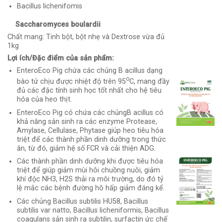
Bacillus lichenifomis
Saccharomyces boulardii
Chất mang: Tinh bột, bột nhẹ và Dextrose vừa đủ
1kg
Lợi ích/Đặc điểm của sản phẩm:
EnteroEco Pig chứa các chủng B acillus dạng
o
bào tử chịu được nhiệt độ trên 95
C, mang đầy
đủ các đặc tính sinh học tốt nhất cho hệ tiêu
hóa của heo thịt.
EnteroEco Pig có chứa các chủngB acillus có
khả năng sản sinh ra các enzyme Protease,
Amylase, Cellulase, Phytase giúp heo tiêu hóa
triệt để các thành phần dinh dưỡng trong thức
ăn, từ đó, giảm hệ số FCR và cải thiện ADG.
Các thành phần dinh dưỡng khi được tiêu hóa
triệt để giúp giảm mùi hôi chuồng nuôi, giảm
khí độc NH3, H2S thải ra môi trường, do đó tỷ
lệ mắc các bệnh đường hô hấp giảm đáng kể.
Các chủng Bacillus subtilis HU58, Bacillus
subtilis var natto, Bacillus licheniformis, Bacillus
coagulans sản sinh ra subtilin, surfactin ức chế