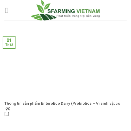
Skip
to
content
01
Th12
Thông tin sản phẩm EnteroEco Dairy (Probiotics – Vi sinh vật có
lợi)
[...]