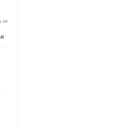
, sử
ẠN