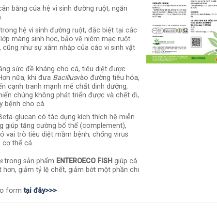
cân bằng của hệ vi sinh đường ruột, ngăn
.
rong hệ vi sinh đường ruột, đặc biệt tại các
n lớp màng sinh học, bảo vệ niêm mạc ruột
ra, cũng như sự xâm nhập của các vi sinh vật
tăng sức đề kháng cho cá, tiêu diệt được
Hơn nữa, khi đưa
Bacillus
vào đường tiêu hóa,
đến cạnh tranh mạnh mẽ chất dinh dưỡng,
hiến chúng không phát triển được và chết đi,
y bệnh cho cá.
eta-glucan có tác dụng kích thích hệ miễn
ng giúp tăng cường bổ thể (complement),
ó vai trò tiêu diệt mầm bệnh, chống virus
 cơ thể cá.
s
trong sản phẩm
ENTEROECO
FISH
giúp cá
t hơn, giảm tỷ lệ chết, giảm bớt một phần chi
ào form
tại đây>>>