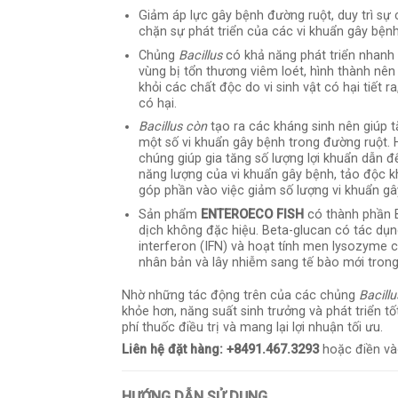
Giảm áp lực gây bệnh đường ruột, duy trì sự 
chặn sự phát triển của các vi khuẩn gây bệnh
Chủng
Bacillus
có khả năng phát triển nhanh t
vùng bị tổn thương viêm loét, hình thành nê
khỏi các chất độc do vi sinh vật có hại tiết 
có hại.
Bacillus
còn
tạo ra các kháng sinh nên giúp 
một số vi khuẩn gây bệnh trong đường ruột. 
chúng giúp gia tăng số lượng lợi khuẩn dẫn 
năng lượng của vi khuẩn gây bệnh, tảo độc k
góp phần vào việc giảm số lượng vi khuẩn gâ
Sản phẩm
ENTEROECO FISH
có thành phần B
dịch không đặc hiệu. Beta-glucan có tác dụ
interferon (IFN) và hoạt tính men lysozyme c
nhân bản và lây nhiễm sang tế bào mới trong
Nhờ những tác động trên của các chủng
Bacillu
khỏe hơn, năng suất sinh trưởng và phát triển tố
phí thuốc điều trị và mang lại lợi nhuận tối ưu.
Liên hệ đặt hàng:
+8491.467.3293
hoặc điền v
HƯỚNG DẪN SỬ DỤNG