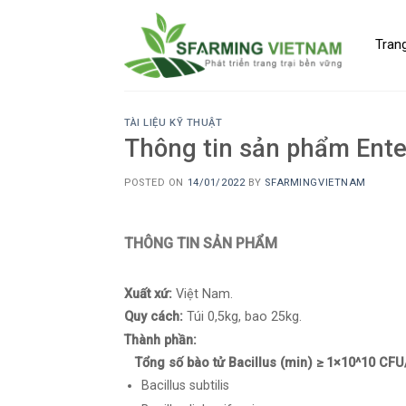
Skip
to
Tran
content
TÀI LIỆU KỸ THUẬT
Thông tin sản phẩm Enter
POSTED ON
14/01/2022
BY
SFARMINGVIETNAM
THÔNG TIN SẢN PHẨM
Xuất xứ:
Việt Nam.
Quy cách:
Túi 0,5kg, bao 25kg.
Thành phần:
Tổng số bào tử Bacillus (min) ≥ 1×10^10 CFU
Bacillus subtilis