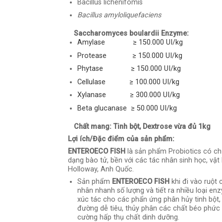
Bacillus lichenifomis
Bacillus
amyloliquefaciens
Saccharomyces boulardii
Enzyme:
Amylase ≥ 150.000 UI/kg
Protease ≥ 150.000 UI/kg
Phytase ≥ 150.000 UI/kg
Cellulase ≥ 100.000 UI/kg
Xylanase ≥ 300.000 UI/kg
Beta glucanase ≥ 50.000 UI/kg
Chất mang: Tinh bột, Dextrose vừa đủ 1kg
Lợi ích/Đặc điểm của sản phẩm:
ENTEROECO FISH
là sản phẩm Probiotics có chứ
dạng bào tử, bền với các tác nhân sinh học, vậ
Holloway, Anh Quốc.
Sản phẩm
ENTEROECO FISH
khi đi vào ruột
nhân nhanh số lượng và tiết ra nhiều loại enz
xúc tác cho các phẩn ứng phân hủy tinh bột, p
đường dễ tiêu, thủy phân các chất béo phức h
cường hấp thụ chất dinh dưỡng.