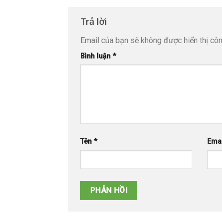
Trả lời
Email của bạn sẽ không được hiển thị côn
Alternative:
Bình luận
*
Tên
*
Ema