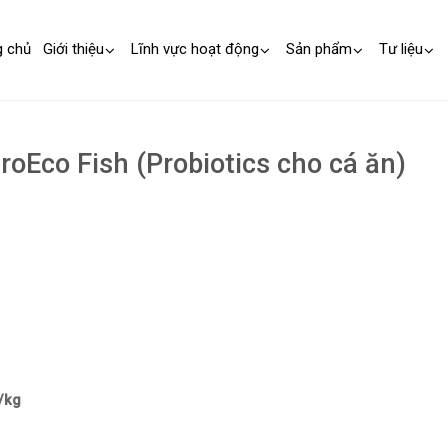
g chủ
Giới thiệu
Lĩnh vực hoạt động
Sản phẩm
Tư liệu
oEco Fish (Probiotics cho cá ăn)
/kg