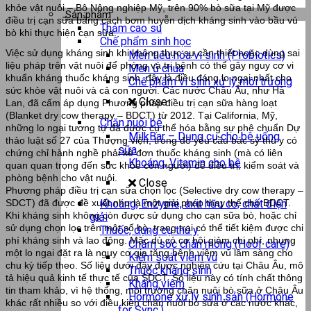
khỏe vật nuôi – Bộ Nông nghiệp Mỹ, trên 90% bò sữa tại Mỹ được
Sản phẩm
điều trị cạn sữa bằng cách bơm huyễn dịch kháng sinh vào bầu vú
Thảm cao su
bò khi thực hiện cạn sữa.
Chế phẩm sinh học
Việc sử dụng kháng sinh khi không thực sự cần thiết hoặc dùng sai
Men tiêu hóa vi sinh (Probiotics)
liệu pháp trên vật nuôi để phòng và trị bệnh có thể gây nguy cơ vi
Men ủ chua
khuẩn kháng thuốc kháng sinh, đây là điều đáng lo ngại nhất cho
Chế phẩm vi sinh xử lý môi trường
sức khỏe vật nuôi và cả con người. Các nước Châu Âu, như Hà
Close
Lan, đã cấm áp dụng Phương pháp điều trị cạn sữa hàng loạt
(Blanket dry cow therapy – BDCT) từ 2012. Tại California, Mỹ,
Chăn nuôi bê
những lo ngại tương tự đã được cụ thể hóa bằng sự phê chuẩn Dự
MilkBar – Dụng cụ cho bê uống
thảo luật số 27 của Thượng viện, trong đó yêu cầu bác sỹ thú y có
sữa
chứng chỉ hành nghề phải kê đơn thuốc kháng sinh (mà có liên
Khoáng, Vitamin cho bê
quan quan trọng đến sức khỏe con người) để điều trị, kiểm soát và
phòng bệnh cho vật nuôi.
Close
Phương pháp điều trị cạn sữa chọn lọc (Selective dry cow therapy –
Khoáng, Enzyme, axit hữu cơ, chất điện
SDCT) đã được đề xuất như là một giải pháp thay thế cho BDCT.
Khi kháng sinh không còn được sử dụng cho cạn sữa bò, hoặc chỉ
giải
sử dụng chọn lọc trên một số bò, trang trại có thể tiết kiệm được chi
Thuốc, dụng cụ thú y
phí kháng sinh và lao động. Mặc dù có cơ hội giảm chi phí, nhưng
Chăm sóc chân móng (Hoof care)
một lo ngại đặt ra là nguy cơ gia tăng bệnh viêm vú lâm sàng cho
Kiểm soát viêm vú
chu kỳ tiếp theo. Số liệu dưới đây được nghiên cứu tại Châu Âu, mô
Thuốc kháng sinh
tả hiệu quả kinh tế thực tế của SDCT. Số liệu này có tính chất thông
Kháng viêm
tin tham khảo, vì hệ thống, môi trường chăn nuôi bò sữa ở Châu Âu
Hormone xử lý sinh sản (Hormone
khác rất nhiều so với điều kiện chăn nuôi bò sữa ở các nước khác,
for Sync.)