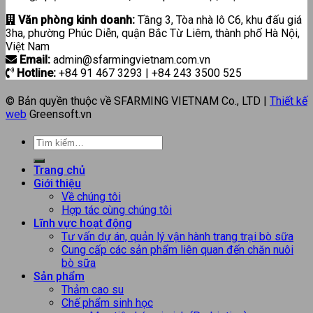
Văn phòng kinh doanh:
Tầng 3, Tòa nhà lô C6, khu đấu giá
3ha, phường Phúc Diễn, quận Bắc Từ Liêm, thành phố Hà Nội,
Việt Nam
Email:
admin@sfarmingvietnam.com.vn
Hotline:
+84 91 467 3293 | +84 243 3500 525
© Bản quyền thuộc về SFARMING VIETNAM Co., LTD |
Thiết kế
web
Greensoft.vn
Trang chủ
Giới thiệu
Về chúng tôi
Hợp tác cùng chúng tôi
Lĩnh vực hoạt động
Tư vấn dự án, quản lý vận hành trang trại bò sữa
Cung cấp các sản phẩm liên quan đến chăn nuôi
bò sữa
Sản phẩm
Thảm cao su
Chế phẩm sinh học