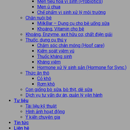
Men tiêu hóa vi sinh (Probiotics)
Men ủ chua
Chế phẩm vi sinh xử lý môi trường
Chăn nuôi bê
MilkBar – Dụng cụ cho bê uống sữa
Khoáng, Vitamin cho bê
Khoáng, Enzyme, axit hữu cơ, chất điện giải
Thuốc, dụng cụ thú y
Chăm sóc chân móng (Hoof care)
Kiểm soát viêm vú
Thuốc kháng sinh
Kháng viêm
Hormone xử lý sinh sản (Hormone for Sync.)
Thức ăn thô
Cỏ khô
Rơm khô
Con giống bò sữa, bò thịt, dê sữa
Dịch vụ tư vấn dự án, quản lý vận hành
Tư liệu
Tài liệu kỹ thuật
Hình ảnh hoạt động
Ý kiến chuyên gia
Tin tức
Liên hệ