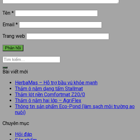
Tên
*
Email
*
Trang web
Bài viết mới
HerbaMas – Hỗ trợ bầu vú khỏe mạnh
Thảm ô nằm dạng tấm Stallmat
Thảm lót nền Comfortmat Z20/0
Thảm ô nằm hai lớp – AgriFlex
Thông tin sản phẩm Eco-Pond (làm sạch môi trường ao
nuôi)
Chuyên mục
Hỏi đáp