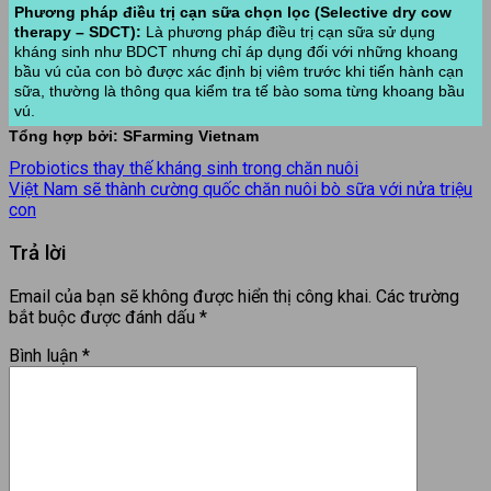
Phương pháp điều trị cạn sữa chọn lọc (Selective dry cow
therapy – SDCT):
Là phương pháp điều trị cạn sữa sử dụng
kháng sinh như BDCT nhưng chỉ áp dụng đối với những khoang
bầu vú của con bò được xác định bị viêm trước khi tiến hành cạn
sữa, thường là thông qua kiểm tra tế bào soma từng khoang bầu
vú.
Tổng hợp bởi: SFarming Vietnam
Probiotics thay thế kháng sinh trong chăn nuôi
Việt Nam sẽ thành cường quốc chăn nuôi bò sữa với nửa triệu
con
Trả lời
Email của bạn sẽ không được hiển thị công khai.
Các trường
bắt buộc được đánh dấu
*
Bình luận
*