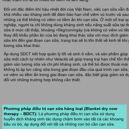
Đối với đặc điểm khí hậu nhiệt đới của Việt Nam, việc cạn sữa vẫn 
khá nhiều vào kháng sinh để đảm bảo hạn chế viêm vú trước và sau
những cá thể không có viêm vú tiềm ẩn khi cạn sữa. Ở một số trại 
nghiệp, người ta chỉ không dùng kháng sinh nếu năng suất sữa tại t
sữa ở mức rất thấp, khoảng <5kg/con/ngày (và không có viêm vú tiề
thay đổi khẩu phần ăn của bò đang khai thác sữa với mục đích giảm
sữa khi đến giai đoạn cạn sữa, trang trại sẽ bị tổn thất về kinh tế kh
lượng sữa khai thác.
Áp dụng SDCT kết hợp quản lý tốt vệ sinh ô nằm, và sản phẩm giúp 
sữa một cách tự nhiên như Velactis sẽ giúp trang trại hạn chế tổn thấ
giảm sản lượng sữa và chi phí kháng sinh, cá thể bò được thoải mái
không bị áp lực căng sữa trong giai đoạn đầu của quá trình cạn sữa
cơ viêm vú tiềm ẩn trong giai đoạn cạn sữa, đặc biệt giúp giảm sử 
đối với những trường hợp không cần thiết.
Phương pháp điều trị cạn sữa hàng loạt (Blanket dry cow
therapy – BDCT):
Là phương pháp điều trị cạn sữa sử dụng
huyễn dịch kháng sinh tác dụng chậm bơm vào tất cả các khoang
bầu vú bò, áp dụng đối với tất cả những con bò cần cạn sữa.