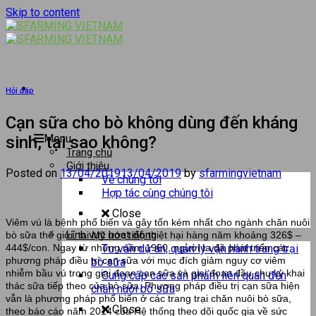
Skip to content
Hỏi đáp
Cạn sữa cho bò không dùng đến kháng
Menu
sinh, tại sao không?
Trang chủ
Giới thiệu
Posted on
13/04/2019
13/04/2019
by
sfarmingvietnam
Về chúng tôi
Hợp tác cùng chúng tôi
Close
Viêm vú là bệnh phổ biến và gây tốn kém nhất cho ngành chăn nuôi
Lĩnh vực hoạt động
bò sữa thế giới, tại Mỹ ước tính thiệt hại hàng năm khoảng 326$ –
Tư vấn dự án, quản lý vận hành trang trại
444$/con. Ngay từ những năm 1960, người ta đã phát triển các
phương pháp điều trị cạn sữa với mục đích giảm nguy cơ viêm
bò sữa
nhiễm bầu vú trong giai đoạn cạn sữa và giai đoạn đầu chu kỳ khai
Cung cấp các sản phẩm liên quan đến
thác sữa tiếp theo của bò sữa. Phương pháp điều trị cạn sữa hiện
chăn nuôi bò sữa
vẫn là phương pháp phổ biến ở các trang trại chăn nuôi bò sữa,
Close
theo báo cáo năm 2014 của Hệ thống theo dõi quốc gia về sức