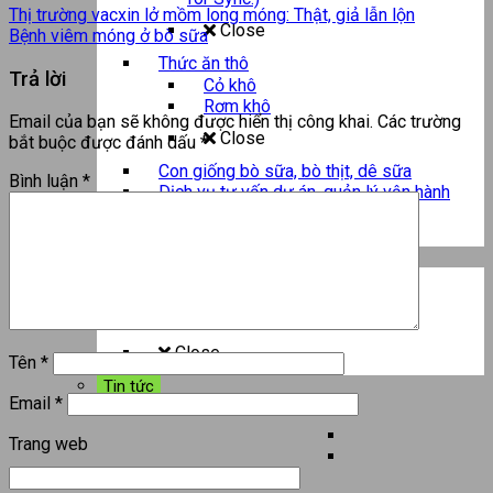
Thị trường vacxin lở mồm long móng: Thật, giả lẫn lộn
Close
Bệnh viêm móng ở bò sữa
Thức ăn thô
Trả lời
Cỏ khô
Rơm khô
Email của bạn sẽ không được hiển thị công khai.
Các trường
Close
bắt buộc được đánh dấu
*
Con giống bò sữa, bò thịt, dê sữa
Bình luận
*
Dịch vụ tư vấn dự án, quản lý vận hành
Close
Tư liệu
Tài liệu kỹ thuật
Hình ảnh hoạt động
Ý kiến chuyên gia
Close
Tên
*
Tin tức
Email
*
Liên hệ
Trang web