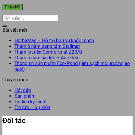
Bài viết mới
HerbaMas – Hỗ trợ bầu vú khỏe mạnh
Thảm ô nằm dạng tấm Stallmat
Thảm lót nền Comfortmat Z20/0
Thảm ô nằm hai lớp – AgriFlex
Thông tin sản phẩm Eco-Pond (làm sạch môi trường ao
nuôi)
Chuyên mục
Hỏi đáp
Sản phẩm
Tài liệu kỹ thuật
Tin tức – Sự kiện
Đối tác