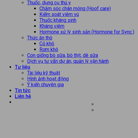
Thuốc, dụng cụ thú y
Chăm sóc chân móng (Hoof care)
Kiểm soát viêm vú
Thuốc kháng sinh
Kháng viêm
Hormone xử lý sinh sản (Hormone for Sync.)
Thức ăn thô
Cỏ khô
Rơm khô
Con giống bò sữa, bò thịt, dê sữa
Dịch vụ tư vấn dự án, quản lý vận hành
Tư liệu
Tài liệu kỹ thuật
Hình ảnh hoạt động
Ý kiến chuyên gia
Tin tức
Liên hệ