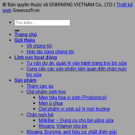
© Bản quyền thuộc về SFARMING VIETNAM Co., LTD |
Thiết kế
web
Greensoft.vn
Trang chủ
Giới thiệu
Về chúng tôi
Hợp tác cùng chúng tôi
Lĩnh vực hoạt động
Tư vấn dự án, quản lý vận hành trang trại bò sữa
Cung cấp các sản phẩm liên quan đến chăn nuôi
bò sữa
Sản phẩm
Thảm cao su
Chế phẩm sinh học
Men tiêu hóa vi sinh (Probiotics)
Men ủ chua
Chế phẩm vi sinh xử lý môi trường
Chăn nuôi bê
MilkBar – Dụng cụ cho bê uống sữa
Khoáng, Vitamin cho bê
Khoáng, Enzyme, axit hữu cơ, chất điện giải