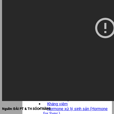
Sản phẩm
Thảm cao su
Chế phẩm sinh học
Men tiêu hóa vi sinh (Probiotics)
Men ủ chua
Chế phẩm vi sinh xử lý môi trường
Close
Chăn nuôi bê
MilkBar – Dụng cụ cho bê uống
sữa
Khoáng, Vitamin cho bê
Close
Khoáng, Enzyme, axit hữu cơ, chất điện
giải
Thuốc, dụng cụ thú y
Chăm sóc chân móng (Hoof care)
Kiểm soát viêm vú
Thuốc kháng sinh
Kháng viêm
Hormone xử lý sinh sản (Hormone
Nguồn: ĐÀI PT & TH SÓC TRĂNG
for Sync.)